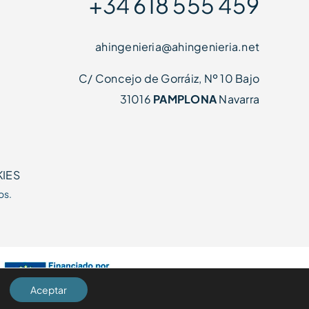
+34 618 555 459
ahingenieria@ahingenieria.net
C/ Concejo de Gorráiz, Nº 10 Bajo
31016
PAMPLONA
Navarra
KIES
os.
Aceptar