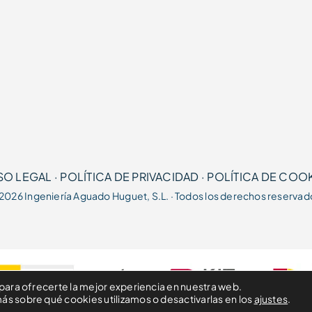
SO LEGAL
·
POLÍTICA DE PRIVACIDAD
·
POLÍTICA DE COO
2026 Ingeniería Aguado Huguet, S.L. · Todos los derechos reservad
para ofrecerte la mejor experiencia en nuestra web.
s sobre qué cookies utilizamos o desactivarlas en los
ajustes
.