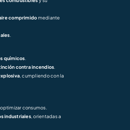
ses combustibles
y su
 aire comprimido
mediante
ales
.
s químicos
.
inción contra incendios
.
explosiva
, cumpliendo con la
 optimizar consumos.
s industriales
, orientadas a