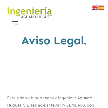
Skip
to
content
Toggle
Navigation
Aviso Legal.
Inicio
Nosotros
Servicios
Proyectos
Este sitio web pertenece a Ingeniería Aguado
Novedades
Huguet, S.L. (en adelante AH INGENIERÍA), con